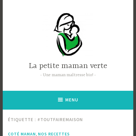
Accéder
au
contenu
principal
La petite maman verte
Une maman maîtresse bio!
MENU
ÉTIQUETTE :
#TOUTFAIREMAISON
,
COTÉ MAMAN
NOS RECETTES