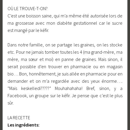
OÙ LE TROUVE-T-ON?
C’est une boisson saine, qui m’a même été autorisée lors de
ma grossesse avec mon diabète gestationnel car le sucre
est mangé par le kéfir.
Dans notre famille, on se partage les graines, on les stocke
etc. Pour ne jamais tomber toutes les 4 (ma grand-mère, ma
mère, ma sœur et moi) en panne de graines. Mais sinon, il
serait possible d’en trouver en pharmacie ou en magasin
bio… Bon, honnêtement, je suis allée en pharmacie pour en
demander et on m’a regardée avec des yeux énorme….
“Mais keskelledi?????” Mouhahahaha! Bref, sinon, y a
Facebook, un groupe sur le kéfir. Je pense que c’est le plus
sûr.
LA RECETTE
Les ingrédients: