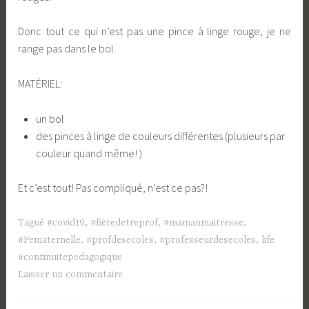
Donc tout ce qui n’est pas une pince à linge rouge, je ne
range pas dans le bol.
MATÉRIEL:
un bol
des pinces à linge de couleurs différentes (plusieurs par
couleur quand même! )
Et c’est tout! Pas compliqué, n’est ce pas?!
Tagué
#covid19
,
#fièredetreprof
,
#mamanmaitresse
,
#Pematernelle
,
#profdesecoles
,
#professeurdesecoles
,
life
#continuitepedagogique
Laisser un commentaire