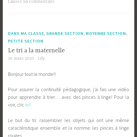
Laisser un commentaire
,
,
,
DANS MA CLASSE
GRANDE SECTION
MOYENNE SECTION
PETITE SECTION
Le tri a la maternelle
26 mars 2020
Lily
Bonjour tout le monde!!
Pour assurer la continuité pédagogique, j’ai fais une vidéo
pour apprendre à trier… avec des pinces à linge! Pour la
voir, clic
ici!
Le but du tri: rassembler les objets qui ont une même
caractéristique ensemble et la nomme: les pinces à linge
rouges.