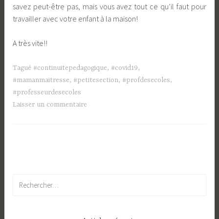
savez peut-être pas, mais vous avez tout ce qu’il faut pour
travailler avec votre enfant à la maison!
A très vite!!
Tagué
#continuitepedagogique
,
#covid19
,
#mamanmaitresse
,
#petitesection
,
#profdesecoles
,
#professeurdesecoles
Laisser un commentaire
Rechercher :