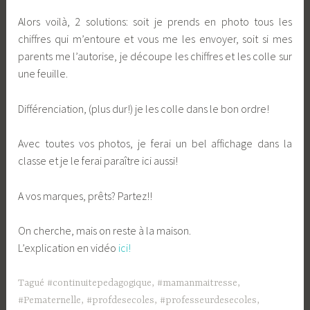
Alors voilà, 2 solutions: soit je prends en photo tous les
chiffres qui m’entoure et vous me les envoyer, soit si mes
parents me l’autorise, je découpe les chiffres et les colle sur
une feuille.
Différenciation, (plus dur!) je les colle dans le bon ordre!
Avec toutes vos photos, je ferai un bel affichage dans la
classe et je le ferai paraître ici aussi!
A vos marques, prêts? Partez!!
On cherche, mais on reste à la maison.
L’explication en vidéo
ici!
Tagué
#continuitepedagogique
,
#mamanmaitresse
,
#Pematernelle
,
#profdesecoles
,
#professeurdesecoles
,