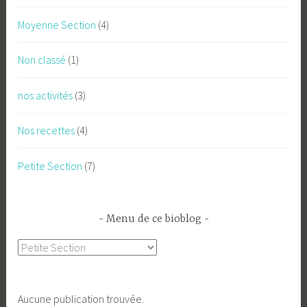
Moyenne Section
(4)
Non classé
(1)
nos activités
(3)
Nos recettes
(4)
Petite Section
(7)
Menu de ce bioblog
Menu
de
ce
bioblog
Aucune publication trouvée.