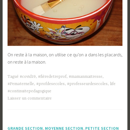
On reste à la maison, on utilise ce qu’on a dans les placards,
on reste à la maison.
Tagué
#covid19
,
#fièredetreprof
,
#mamanmaitresse
,
#Pematernelle
,
#profdesecoles
,
#professeurdesecoles
,
life
#continuitepedagogique
Laisser un commentaire
,
,
GRANDE SECTION
MOYENNE SECTION
PETITE SECTION