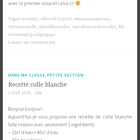
avec le premier essai et celui-ci!
Tagué
#covid19
,
#fièredetreprof
,
#mamanmaitresse
,
#Pematernelle
,
#profdesecoles
,
#professeurdesecoles
,
life
#continuitepedagogique
Laisser un commentaire
,
DANS MA CLASSE
PETITE SECTION
Recette colle blanche
2 avril 2020
Lily
Bonjour bonjour!
Aujourd’hui je vous propose une recette de colle blanche
faite maison avec seulement 2 ingrédients:
– 10cl d’eau + 40cl d’eau
– 40g de la farine