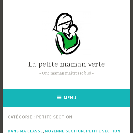
Accéder
au
contenu
principal
La petite maman verte
Une maman maîtresse bio!
MENU
CATÉGORIE :
PETITE SECTION
,
,
DANS MA CLASSE
MOYENNE SECTION
PETITE SECTION