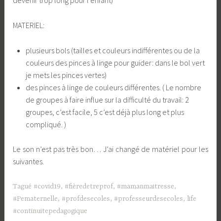
devenir trop long pour l’enfant)
MATERIEL:
plusieurs bols (tailles et couleurs indifférentes ou de la
couleurs des pinces à linge pour guider: dans le bol vert
je mets les pinces vertes)
des pinces à linge de couleurs différentes. ( Le nombre
de groupes à faire influe sur la difficulté du travail: 2
groupes, c’est facile, 5 c’est déjà plus long et plus
compliqué. )
Le son n’est pas très bon… J’ai changé de matériel pour les
suivantes.
Tagué
#covid19
,
#fièredetreprof
,
#mamanmaitresse
,
#Pematernelle
,
#profdesecoles
,
#professeurdesecoles
,
life
#continuitepedagogique