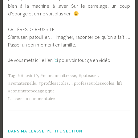
bien à la machine à laver. Sur le carrelage, un coup
d’éponge et on ne voit plus rien.
CRITÈRES DE RÉUSSITE:
S’amuser, patouiller…. Imaginer, raconter ce qu’on a fait….
Passer un bon moment en famille.
Je vous mets ici le lien
ic
i pour voir tout ça en vidéo!
Tagué
#covid19
,
#mamanmaitresse
,
#pateasel
,
#Pematernelle
,
#profdesecoles
,
#professeurdesecoles
,
life
#continuitepedagogique
Laisser un commentaire
,
DANS MA CLASSE
PETITE SECTION