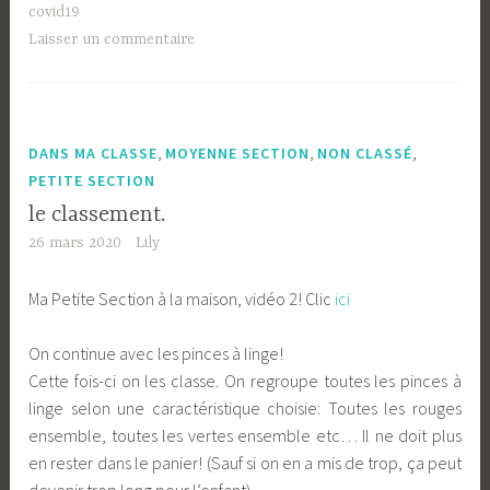
covid19
Laisser un commentaire
,
,
,
DANS MA CLASSE
MOYENNE SECTION
NON CLASSÉ
PETITE SECTION
le classement.
26 mars 2020
Lily
Ma Petite Section à la maison, vidéo 2! Clic
ici
On continue avec les pinces à linge!
Cette fois-ci on les classe. On regroupe toutes les pinces à
linge selon une caractéristique choisie: Toutes les rouges
ensemble, toutes les vertes ensemble etc… Il ne doit plus
en rester dans le panier! (Sauf si on en a mis de trop, ça peut