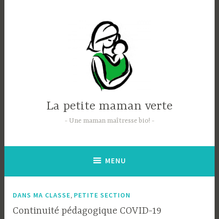
Accéder
au
contenu
principal
La petite maman verte
Une maman maîtresse bio!
MENU
,
DANS MA CLASSE
PETITE SECTION
Continuité pédagogique COVID-19