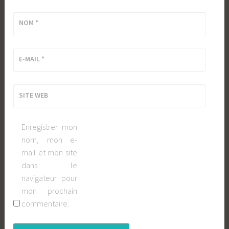
NOM
*
E-MAIL
*
SITE WEB
Enregistrer mon
nom, mon e-
mail et mon site
dans le
navigateur pour
mon prochain
commentaire.