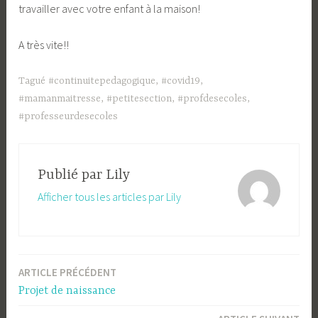
travailler avec votre enfant à la maison!
A très vite!!
Tagué
#continuitepedagogique
,
#covid19
,
#mamanmaitresse
,
#petitesection
,
#profdesecoles
,
#professeurdesecoles
Publié par
Lily
Afficher tous les articles par Lily
ARTICLE PRÉCÉDENT
Navigation
Projet de naissance
de