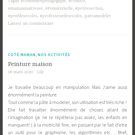
Tagué
#continuitepedagogique
,
#covid19
,
#mamanmaitresse
,
#Pematernelle
,
#petitesection
,
#profdesecoles
,
#professeurdesecoles
,
pateamodeler
Laisser un commentaire
,
COTÉ MAMAN
NOS ACTIVITÉS
Peinture maison
18 mars 2020
Lily
Je travaille beaucoup en manipulation. Mais J’aime aussi
énormément la peinture.
Tout comme la pâte à modeler, son utilisation est très riche !
Elle fait travailler énormément de choses allant de
l’imagination (je ne le répèterai pas assez, les enfants en
manquent! ) à la motricité fine, en passant par le fait d’etre
un outil pour le graphisme, les algorithmes etc… Bref,