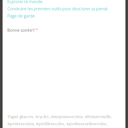
Explorer le monde
Construire les premiers outils pour structurer sa pensé
Page de garde.
Bonne soirée!! :*
Tagué
@acces
,
#cycle1
,
#moyennesection
,
#Pematernelle
,
#petitesection
,
#profdesecoles
,
#professeurdesecoles
,