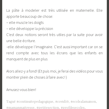
La pâte à modeler est très utilisée en maternelle. Elle
apporte beaucoup de chose:
– elle muscle les doigts
– elle développe la précision
C’est deux notions seront très utiles par la suite pour avoir
une belle écriture.
-elle développe l’imaginaire. C’est aussi important car on se
rend compte avec tous les écrans que les enfants en
manquent de plus en plus
Alors allez-y a fond! (Et puis moi, je ferai des vidéos pour vous
montrer plein de choses à faire avec! )
Amusez-vous bien!
Tagué
#continuitepedagogique
,
#covid19
,
#ecolealamaison
,
#mamanmaitresse
,
#petitesection
,
#profdesecoles
,