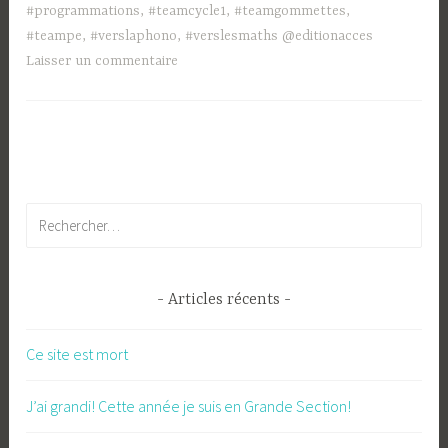
#programmations
,
#teamcycle1
,
#teamgommettes
,
#teampe
,
#verslaphono
,
#verslesmaths @editionacces
Laisser un commentaire
Rechercher :
Articles récents
Ce site est mort
J’ai grandi! Cette année je suis en Grande Section!