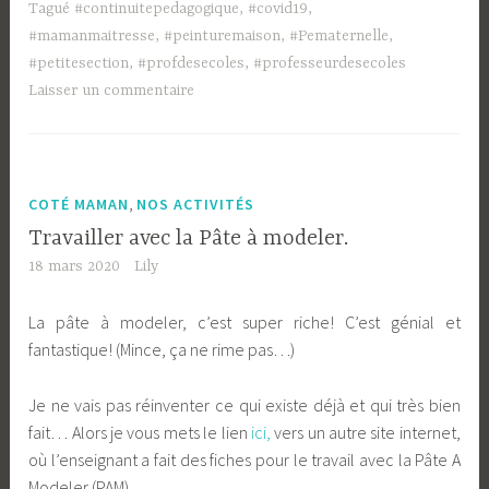
Tagué
#continuitepedagogique
,
#covid19
,
#mamanmaitresse
,
#peinturemaison
,
#Pematernelle
,
#petitesection
,
#profdesecoles
,
#professeurdesecoles
Laisser un commentaire
,
COTÉ MAMAN
NOS ACTIVITÉS
Travailler avec la Pâte à modeler.
18 mars 2020
Lily
La pâte à modeler, c’est super riche! C’est génial et
fantastique! (Mince, ça ne rime pas…)
Je ne vais pas réinventer ce qui existe déjà et qui très bien
fait… Alors je vous mets le lien
ici,
vers un autre site internet,
où l’enseignant a fait des fiches pour le travail avec la Pâte A
Modeler (PAM)