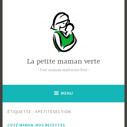
Accéder
au
contenu
principal
La petite maman verte
Une maman maîtresse bio!
MENU
ÉTIQUETTE :
#PETITESECTION
,
COTÉ MAMAN
NOS RECETTES