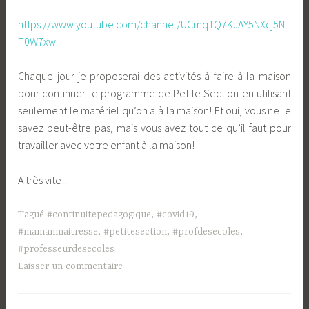
https://www.youtube.com/channel/UCmq1Q7KJAY5NXcj5N
T0W7xw
Chaque jour je proposerai des activités à faire à la maison
pour continuer le programme de Petite Section en utilisant
seulement le matériel qu’on a à la maison! Et oui, vous ne le
savez peut-être pas, mais vous avez tout ce qu’il faut pour
travailler avec votre enfant à la maison!
A très vite!!
Tagué
#continuitepedagogique
,
#covid19
,
#mamanmaitresse
,
#petitesection
,
#profdesecoles
,
#professeurdesecoles
Laisser un commentaire