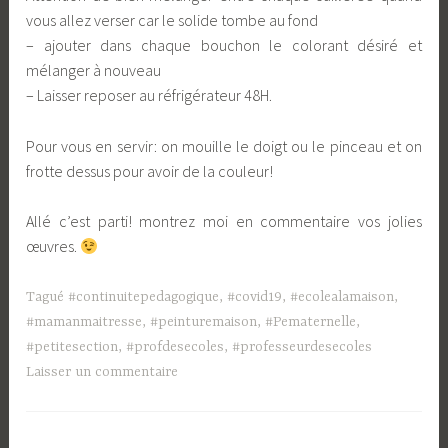
vous allez verser car le solide tombe au fond
– ajouter dans chaque bouchon le colorant désiré et
mélanger à nouveau
– Laisser reposer au réfrigérateur 48H.
Pour vous en servir: on mouille le doigt ou le pinceau et on
frotte dessus pour avoir de la couleur!
Allé c’est parti! montrez moi en commentaire vos jolies
œuvres.
Tagué
#continuitepedagogique
,
#covid19
,
#ecolealamaison
,
#mamanmaitresse
,
#peinturemaison
,
#Pematernelle
,
#petitesection
,
#profdesecoles
,
#professeurdesecoles
Laisser un commentaire