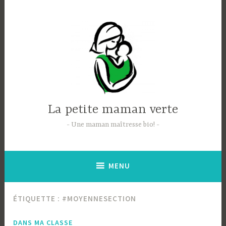
Accéder
au
contenu
principal
La petite maman verte
Une maman maîtresse bio!
MENU
ÉTIQUETTE :
#MOYENNESECTION
DANS MA CLASSE