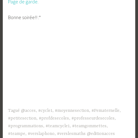
Page de garde.
Bonne soirée!! :*
Tagué
@acces
,
#cycle1
,
#moyennesection
,
#Pematernelle
,
#petitesection
,
#profdesecoles
,
#professeurdesecoles
,
#programmations
,
#teamcycle1
,
#teamgommettes
,
#teampe
,
#verslaphono
,
#verslesmaths @editionacces