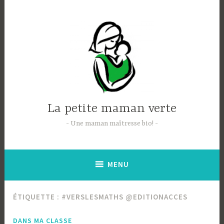
Accéder
au
contenu
principal
La petite maman verte
Une maman maîtresse bio!
MENU
ÉTIQUETTE :
#VERSLESMATHS @EDITIONACCES
DANS MA CLASSE