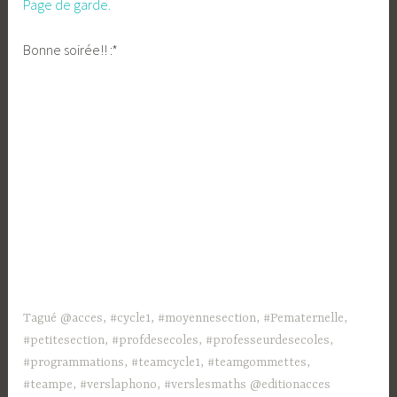
Page de garde.
Bonne soirée!! :*
Tagué
@acces
,
#cycle1
,
#moyennesection
,
#Pematernelle
,
#petitesection
,
#profdesecoles
,
#professeurdesecoles
,
#programmations
,
#teamcycle1
,
#teamgommettes
,
#teampe
,
#verslaphono
,
#verslesmaths @editionacces